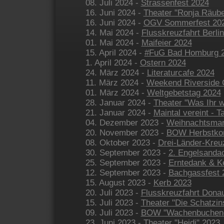
08. Juli 2024 -
Strassenfest 2024
16. Juni 2024 -
Theater "Ronja Räube
16. Juni 2024 -
OGV Sommerfest 20
14. Mai 2024 -
Flusskreuzfahrt Berl
01. Mai 2024 -
Maifeier 2024
15. April 2024 -
#FuG Bad Homburg 
1. April 2024 -
Ostern 2024
24. März 2024 -
Literaturcafe 2024
11. März 2024 -
Weekend Riverside 
01. März 2024 -
Weltgebetstag 2024
28. Januar 2024 -
Theater "Was Ihr w
21. Januar 2024 -
Maintal vereint - T
04. Dezember 2023 -
Weihnachtsmar
20. November 2023 -
BOW Herbstkon
08. Oktober 2023 -
Drei-Länder-Kreu
30. September 2023 -
2. Engelsanda
25. September 2023 -
Erntedank & Ke
12. September 2023 -
Bachgassfest 
15. August 2023 -
Kerb 2023
20. Juli 2023 -
Flusskreuzfahrt Dona
15. Juli 2023 -
Theater "Die Schatzin
09. Juli 2023 -
BOW "Wachenbuchene
23. Juni 2023 -
Theater "Heidi" 2023